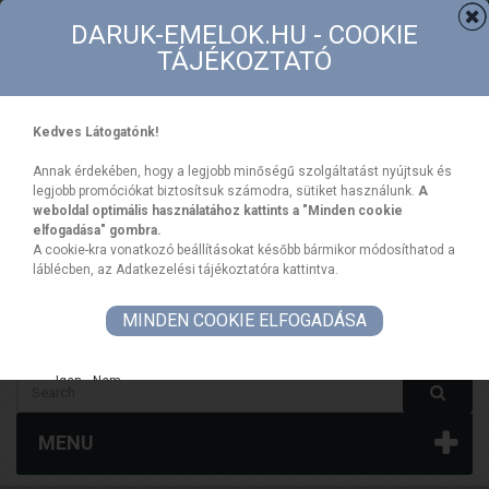
Contact
Sitemap
DARUK-EMELOK.HU - COOKIE
TÁJÉKOZTATÓ
Kedves Látogatónk!
Annak érdekében, hogy a legjobb minőségű szolgáltatást nyújtsuk és
legjobb promóciókat biztosítsuk számodra, sütiket használunk.
A
weboldal optimális használatához kattints a "Minden cookie
elfogadása" gombra.
CART
Your Account
A cookie-kra vonatkozó beállításokat később bármikor módosíthatod a
Sign In
(empty)
láblécben, az Adatkezelési tájékoztatóra kattintva.
MINDEN COOKIE ELFOGADÁSA
HUF
Igen
Nem
Blokk kapcsolati űrlap termékoldalon
Saját fiók
MENU
Saját fiók blokk a weboldal láblécéhez
Social média blokk