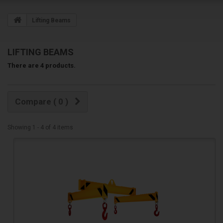
Árukapcsolás
Kedvenc Termékeim
Lifting Beams
Cookie (EU Cookie törvény - hozzájárulás banner)
KIJELÖLT COOKIE-K ELFOGADÁSA
LIFTING BEAMS
There are 4 products.
MINDEN COOKIE ELFOGADÁSA
Melyik cookie milyen funkciót tölt be?
Compare (
0
)
Kapcsolati űrlap termékoldalon
Ez a modul egy kapcsolatfelvételi űrlapot ad hozzá a termékoldalhoz.
Showing 1 - 4 of 4 items
Saját fiók
A felhasználó fiókokhoz jelenít meg egy blokkot annak
hivatkozásaival.
Saját fiók blokk a weboldal láblécéhez
Megjelenít egy blokkot hivatkozásokkal a felhasználó adataihoz a
láblécben.
Árukapcsolás
Hozzáad minden termékoldalhoz egy "Aki ezt vette, ilyet is vett
termékajánló" szekciót.
Social média blokk