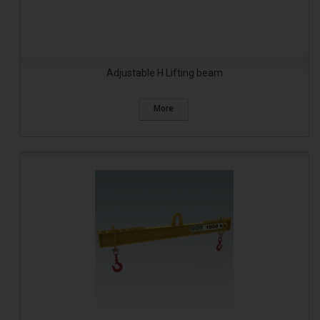
A social média oldalak megjelenítése az oldalon.
Kedvenc Termékeim
Megjelenít egy oldalt a felhasználó kedvenc termékeivel.
Cookie (EU Cookie törvény - hozzájárulás banner)
Cookie hozzájárulás banner hozzáadása, ami figyelmezteti a
felhasználót, hogy az oldal cookie-kat használ.
Adjustable H Lifting beam
Az adatkezelési tájékoztató itt megtekinthető
More