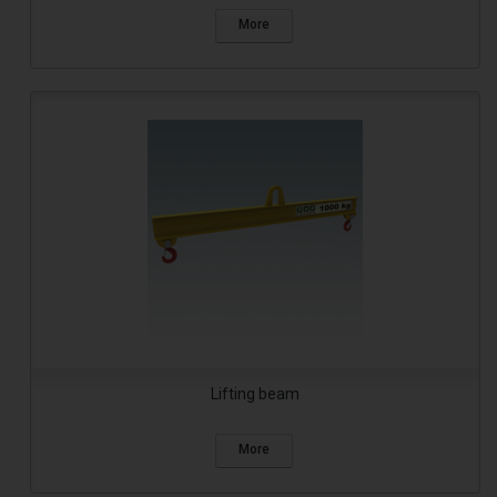
More
Lifting beam
More