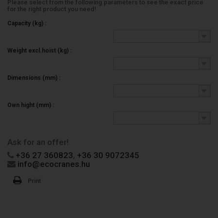
A social média oldalak megjelenítése az oldalon.
Please select from the following parameters to see the exact price
for the right product you need!
Kedvenc Termékeim
Megjelenít egy oldalt a felhasználó kedvenc termékeivel.
Capacity (kg) :
Cookie (EU Cookie törvény - hozzájárulás banner)
Cookie hozzájárulás banner hozzáadása, ami figyelmezteti a
felhasználót, hogy az oldal cookie-kat használ.
Weight excl.hoist (kg) :
Az adatkezelési tájékoztató itt megtekinthető
Dimensions (mm) :
Own hight (mm) :
Ask for an offer!
+36 27 360823
,
+36 30 9072345
info@ecocranes.hu
Print