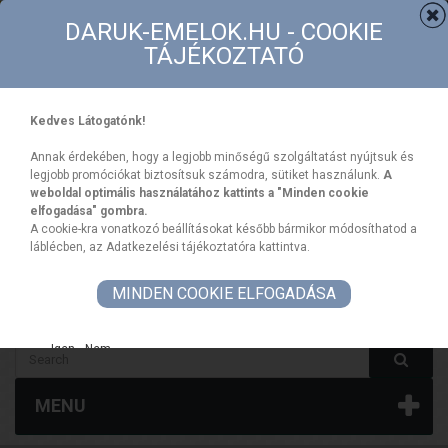
Contact
Sitemap
DARUK-EMELOK.HU - COOKIE
TÁJÉKOZTATÓ
Kedves Látogatónk!
Annak érdekében, hogy a legjobb minőségű szolgáltatást nyújtsuk és
legjobb promóciókat biztosítsuk számodra, sütiket használunk.
A
weboldal optimális használatához kattints a "Minden cookie
elfogadása" gombra.
CART
Your Account
A cookie-kra vonatkozó beállításokat később bármikor módosíthatod a
Sign In
(empty)
láblécben, az Adatkezelési tájékoztatóra kattintva.
MINDEN COOKIE ELFOGADÁSA
HUF
Igen
Nem
Blokk kapcsolati űrlap termékoldalon
Saját fiók
MENU
Saját fiók blokk a weboldal láblécéhez
Social média blokk