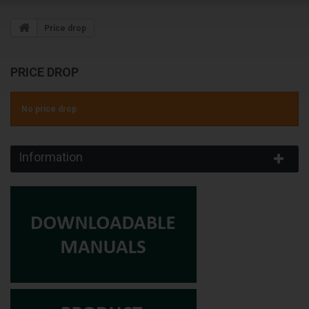
Árukapcsolás
Kedvenc Termékeim
Price drop
Cookie (EU Cookie törvény - hozzájárulás banner)
KIJELÖLT COOKIE-K ELFOGADÁSA
PRICE DROP
MINDEN COOKIE ELFOGADÁSA
No price drop
Melyik cookie milyen funkciót tölt be?
Information
Kapcsolati űrlap termékoldalon
Ez a modul egy kapcsolatfelvételi űrlapot ad hozzá a termékoldalhoz.
Saját fiók
A felhasználó fiókokhoz jelenít meg egy blokkot annak
hivatkozásaival.
Saját fiók blokk a weboldal láblécéhez
Megjelenít egy blokkot hivatkozásokkal a felhasználó adataihoz a
láblécben.
Árukapcsolás
Hozzáad minden termékoldalhoz egy "Aki ezt vette, ilyet is vett
termékajánló" szekciót.
Social média blokk