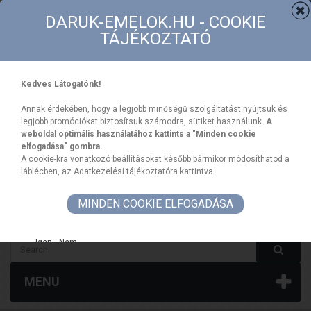
Contact
Sitemap
DARUK-EMELOK.HU - COOKIE
TÁJÉKOZTATÓ
Kedves Látogatónk!
Annak érdekében, hogy a legjobb minőségű szolgáltatást nyújtsuk és
legjobb promóciókat biztosítsuk számodra, sütiket használunk.
A
weboldal optimális használatához kattints a "Minden cookie
elfogadása" gombra.
CART
Your Account
A cookie-kra vonatkozó beállításokat később bármikor módosíthatod a
Sign In
(empty)
láblécben, az Adatkezelési tájékoztatóra kattintva.
MINDEN COOKIE ELFOGADÁSA
HUF
Igen
Nem
Blokk kapcsolati űrlap termékoldalon
Saját fiók
MENU
Saját fiók blokk a weboldal láblécéhez
Social média blokk