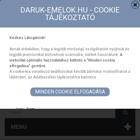
Contact
Sitemap
DARUK-EMELOK.HU - COOKIE
TÁJÉKOZTATÓ
Kedves Látogatónk!
Annak érdekében, hogy a legjobb minőségű szolgáltatást nyújtsuk és
legjobb promóciókat biztosítsuk számodra, sütiket használunk.
A
weboldal optimális használatához kattints a "Minden cookie
elfogadása" gombra.
CART
Your Account
A cookie-kra vonatkozó beállításokat később bármikor módosíthatod a
Sign In
(empty)
láblécben, az Adatkezelési tájékoztatóra kattintva.
MINDEN COOKIE ELFOGADÁSA
HUF
Igen
Nem
Blokk kapcsolati űrlap termékoldalon
Saját fiók
MENU
Saját fiók blokk a weboldal láblécéhez
Social média blokk