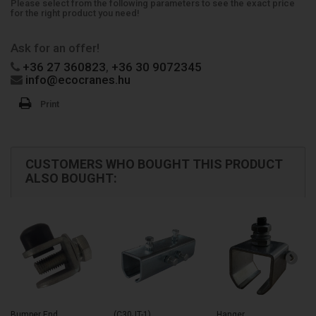
A social média oldalak megjelenítése az oldalon.
Please select from the following parameters to see the exact price
for the right product you need!
Kedvenc Termékeim
Megjelenít egy oldalt a felhasználó kedvenc termékeivel.
Cookie (EU Cookie törvény - hozzájárulás banner)
Ask for an offer!
Cookie hozzájárulás banner hozzáadása, ami figyelmezteti a
felhasználót, hogy az oldal cookie-kat használ.
+36 27 360823
,
+36 30 9072345
info@ecocranes.hu
Az adatkezelési tájékoztató itt megtekinthető
Print
CUSTOMERS WHO BOUGHT THIS PRODUCT
ALSO BOUGHT:
Bumper End...
(C30JT-1)
Hanger...